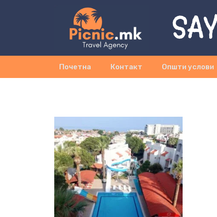
SAY
Почетна
Контакт
Општи услови