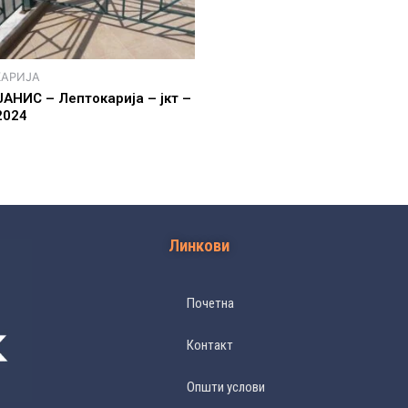
КАРИЈА
АНИС – Лептокарија – јкт –
2024
Линкови
Почетна
Контакт
Општи услови