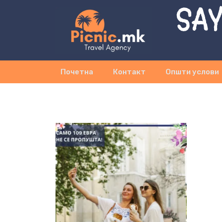
SAY
Почетна
Контакт
Општи услови