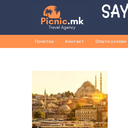
SAY
Почетна
Контакт
Општи услови