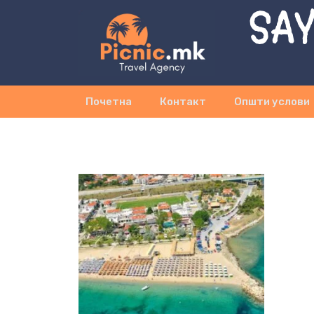
SAY
Почетна
Контакт
Општи услови