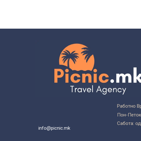
Работно В
Пон-Петок:
Сабота: од
info@picnic.mk