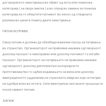
договореното сместување во објект од иста или повисока
категорија ( на своја сметка ) а во случај во замена за пониска
категорија ке го обештети патникот во износ од стварната
разлика во цената помегу двете сместувања
.
ПАТНИ ИСПРАВИ:
Секој патник е должен да обезбеди важечки пасош за патување
во странство. Организаторот не превзема никаква одговорност
доколку пасошот е неисправен или доколку патникот го изгуби
пасошот. Оргаиизаторот на патувањето не превзема никаква
одговорност доколку дипломатско-конзуларното
претставништво го одбие издавањето на виза или доколку
емиграционото одделение на странската земја во која се патува
не одобри влез во истата. Сите евентуални настанати трошоци ги
сноси самиот патник.
БАГАЖ: