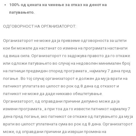
100% од цената на чинење за отказ на денот на
патувањето.
ОДГОВОРНОСТ НА ОРГАНИЗАТОРОТ:
Организаторот не може да ја превземе одговорноста за штети
кои би можеле да настанат со измена на програмата настанати
од виша сила. Организаторот го задржува правото да го откаже
или одложи патувањето во случај на недоволен минимален број
на патници предвиден според програмата , најмалку 7 дена пред
погање . Во тој случај организаторот е должен да му ја врати на
патникот уплатата во целост во рок од 8 дена од отказот и
патникот не може да даде никкаво обештетување.
Организаторот, од оправдани причини делумно може да ја
измени програмата , а при тоа да го извести патникот најмалку 7
дена пред погање, ако патникот се откаже од патувањето да му ја
врати во целост уплатената сума во рок од 8 дена. Организаторот
може, од оправдани причини да изврши промена на