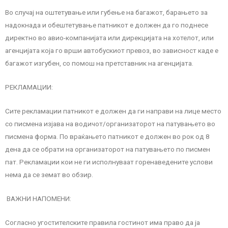
Во случај на оштетување или губење на багажот, барањето за
надокнада и обештетување патникот е должен да го поднесе
директно во авио-компанијата или дирекцијата на хотелот, или
агенцијата која го врши автобускиот превоз, во зависност каде е
багажот изгубен, со помош на претставник на агенцијата.
РЕКЛАМАЦИИ:
Сите рекламации патникот е должен да ги направи на лице место
со писмена изјава на водичот/организаторот на патувањето во
писмена форма. По враќањето патникот е должен во рок од 8
дена да се обрати на организаторот на патувањето по писмен
пат. Рекламации кои не ги исполнуваат горенаведените услови
нема да се земат во обзир.
ВАЖНИ НАПОМЕНИ:
Согласно угостителските правила гостинот има право да ја