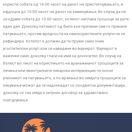
користи собата од 14.00 часот на денот на пристигнувањето, и
најдоцна до 10.00 часот на денот на заминување. Во случај да не
се одјави собата до 10.00 часот, хотелот наплаќа трошоци за уште
еден ден. Доколку патникот од било кои причини сам го прекине
патувањето, против-вредноста на неискористените услуги не се
рефундира. Хотелот е должен да ги пружи само оние
угостителски услугi кои се наведени во ваучерот. Ваучерот е
важечки само доколку гласи на име на доносител. Во случај на
болест во текот на користењето на аранажманот трошоците за
лечење или евентуалните лекарски интервенции ги сноси
учесникот на патувањето, а по враќање во земјата трошоците за
лекување можат да се надокнадат со соодветна документација,
доколку со таа земја е склучен договор за здравствено
осигурување.