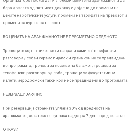
Организаторот може да ги зголеми цените на аранжманот и да
бара доплата од патникот доколку е дојдено до промени на
цените на хотелските услуги, промени на тарифата на превозот и
промени на курсот на пазарот.
ВО ЦЕНАТА НА АРАНЖМАНОТ НЕ Е ПРЕСМЕТАНО СЛЕДНОТО
Трошоците кој патникот ке ги направи самиот/ телефонски
разговори / собен сервис пијалок и храна кои не се предвидени
во програмата, трочоци за носење на багажот, трошоци за
телефонски разговори од соба , трошоци за факултативни
излети, аеродромски такси кои не се предвидени во програмата.
РЕЗЕРВАЦИЈА-УПИС
При резервација странката уплака 30% од вредноста на
аранжманот, остатокот се уплака најдоцна 7 дена пред погање.
ОТКАЗИ